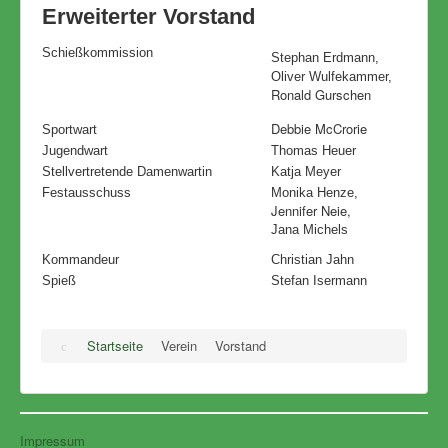
Erweiterter Vorstand
Schießkommission
Stephan Erdmann,
Oliver Wulfekammer,
Ronald Gurschen
Debbie McCrorie
Sportwart
Jugendwart
Thomas Heuer
Stellvertretende Damenwartin
Katja Meyer
Festausschuss
Monika Henze,
Jennifer Neie,
Jana Michels
Kommandeur
Christian Jahn
Spieß
Stefan Isermann
Startseite
Verein
Vorstand
Impressum