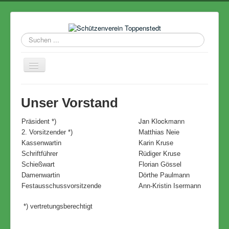
Suchen
...
Navigation
an/aus
Home
Unser Vorstand
Termine
Jan Klockmann
Präsident *)
VEREIN
2. Vorsitzender *)
Matthias Neie
Majestäten
Kassenwartin
Karin Kruse
Schriftführer
Rüdiger Kruse
Ergebnisse
Schießwart
Florian Gössel
Schützenhaus
Damenwartin
Dörthe Paulmann
Festausschussvorsitzende
Ann-Kristin Isermann
Rückblick
*) vertretungsberechtigt
Links